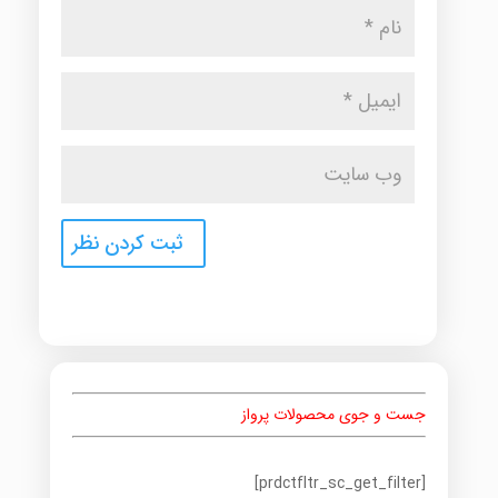
جست و جوی محصولات پرواز
[prdctfltr_sc_get_filter]