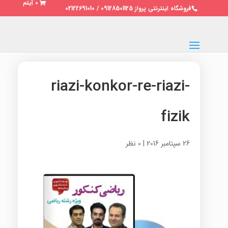
0 آیتم
فروشگاه اینترنتی پرواز 09128501125 / 02122691010
riazi-konkor-re-riazi-
fizik
26 سپتامبر 2016
|
0 نظر