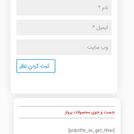
جست و جوی محصولات پرواز
[prdctfltr_sc_get_filter]