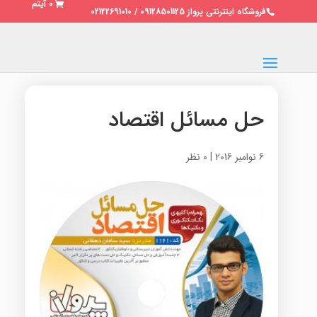
0 آیتم
فروشگاه اینترنتی پرواز 09128501125 / 02122691010
حل مسائل اقتصاد
6 نوامبر 2016
|
0 نظر