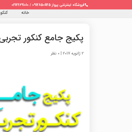
فروشگاه اینترنتی پرواز 09128501125 / 02122691010
خانه
کنکور 
پکیج جامع کنکور تجربی
2 ژانویه 2017
|
0 نظر