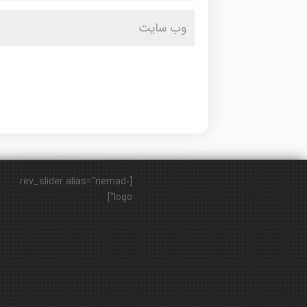
[rev_slider alias="nemad-
logo"]