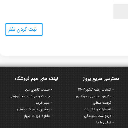
دسترسی سریع پرواز
لینک های مهم فروشگاه
انتخاب رشته کنکور 1403
حساب کاربری من
مشاوره تحصیلی حرفه ای
جست و جو در منابع آموزشی
فرصت شغلی
سبد خرید
افتخارات و اعتبارات
رهگیری مرسولات پستی
درخواست نمایندگی
دانلود جزوات پرواز
تماس با ما