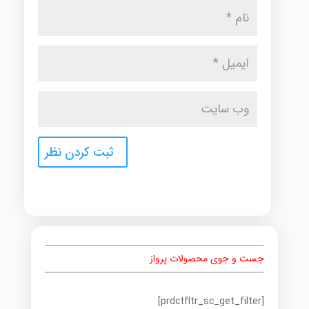
جست و جوی محصولات پرواز
[prdctfltr_sc_get_filter]