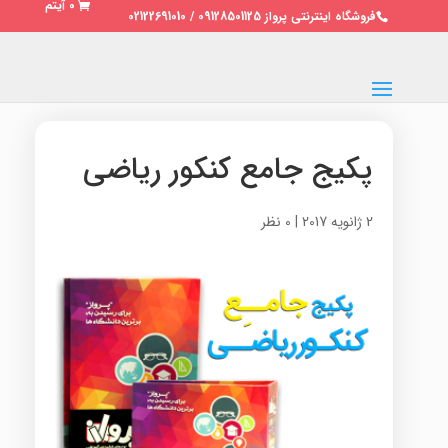
0 آیتم
فروشگاه اینترنتی پرواز 09128501125 / 02122691010
پکیج جامع کنکور ریاضی
2 ژانویه 2017
|
0 نظر