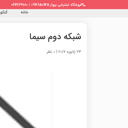
فروشگاه اینترنتی پرواز 09128501125 / 02122691010
خانه
کنکور 
شبکه دوم سیما
23 ژانویه 2017
|
0 نظر