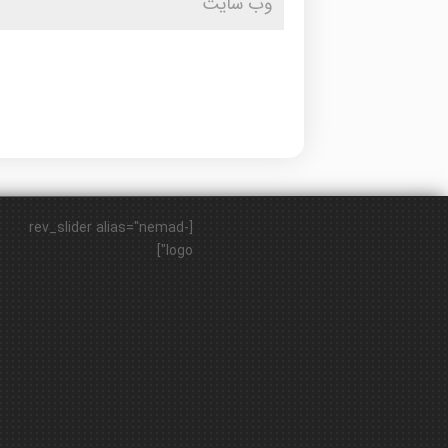
[rev_slider alias="nemad-
logo"]