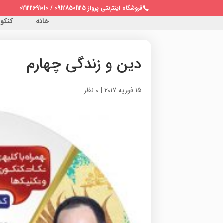
فروشگاه اینترنتی پرواز 09128501125 / 02122691010
خانه
کنکور 
دین و زندگی چهارم
15 فوریه 2017
|
0 نظر