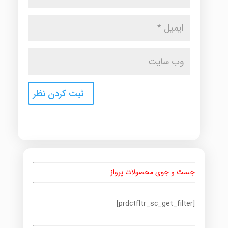
جست و جوی محصولات پرواز
[prdctfltr_sc_get_filter]