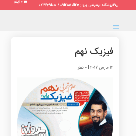
0 آیتم
فروشگاه اینترنتی پرواز 09128501125 / 02122691010
فیزیک نهم
12 مارس 2017
|
0 نظر