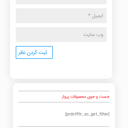
جست و جوی محصولات پرواز
[prdctfltr_sc_get_filter]