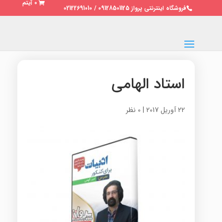
0 آیتم
فروشگاه اینترنتی پرواز 09128501125 / 02122691010
استاد الهامی
22 آوریل 2017
|
0 نظر