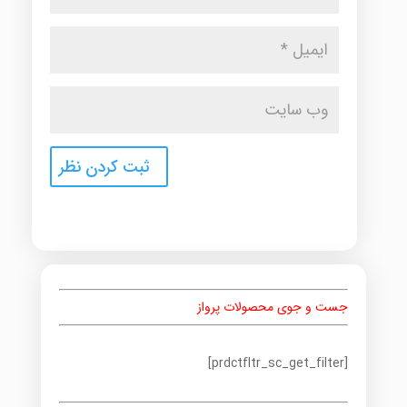
جست و جوی محصولات پرواز
[prdctfltr_sc_get_filter]