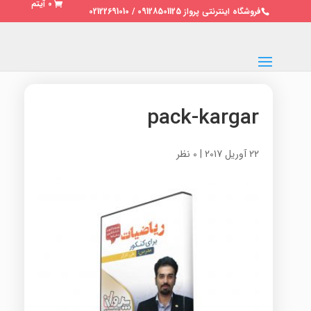
0 آیتم
فروشگاه اینترنتی پرواز 09128501125 / 02122691010
pack-kargar
22 آوریل 2017
|
0 نظر