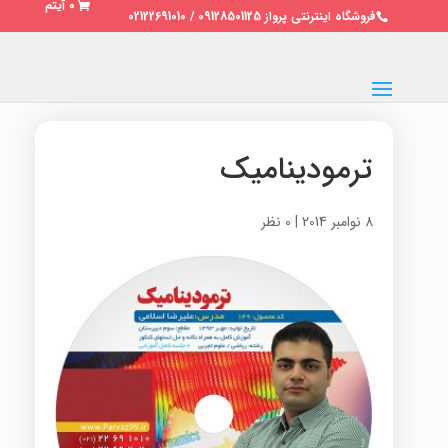
0 آیتم
فروشگاه اینترنتی پرواز 09128501125 / 02122691010
ترمودینامیک
8 نوامبر 2014
|
0 نظر