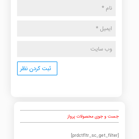
جست و جوی محصولات پرواز
[prdctfltr_sc_get_filter]