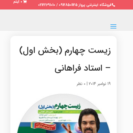
0 آیتم
فروشگاه اینترنتی پرواز 09128501125 / 02122691010
زیست چهارم (بخش اول)
– استاد فراهانی
19 نوامبر 2014
|
0 نظر