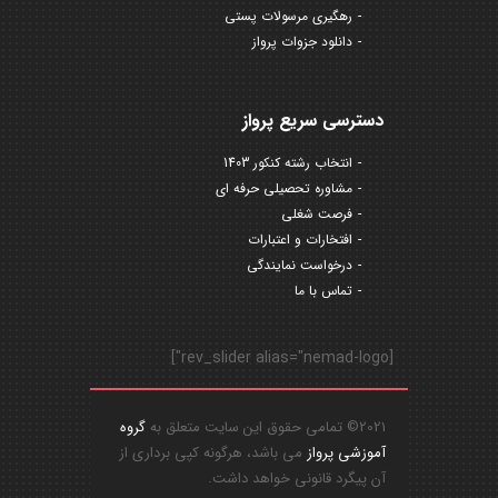
رهگیری مرسولات پستی
دانلود جزوات پرواز
دسترسی سریع پرواز
انتخاب رشته کنکور 1403
مشاوره تحصیلی حرفه ای
فرصت شغلی
افتخارات و اعتبارات
درخواست نمایندگی
تماس با ما
[rev_slider alias="nemad-logo"]
2021© تمامی حقوق این سایت متعلق به
گروه
آموزشی پرواز
می باشد، هرگونه کپی برداری از
آن پیگرد قانونی خواهد داشت.