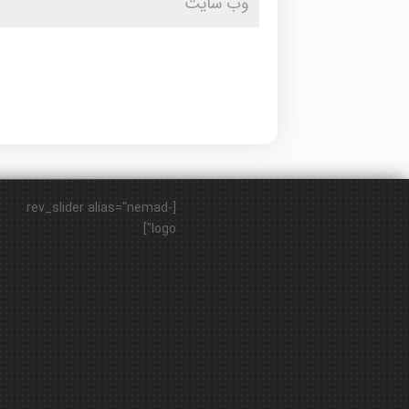
[rev_slider alias="nemad-
logo"]