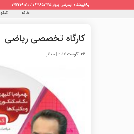
فروشگاه اینترنتی پرواز 09128501125 / 02122691010
خانه
کنکور 
کارگاه تخصصی ریاضی
26 آگوست 2017
|
0 نظر