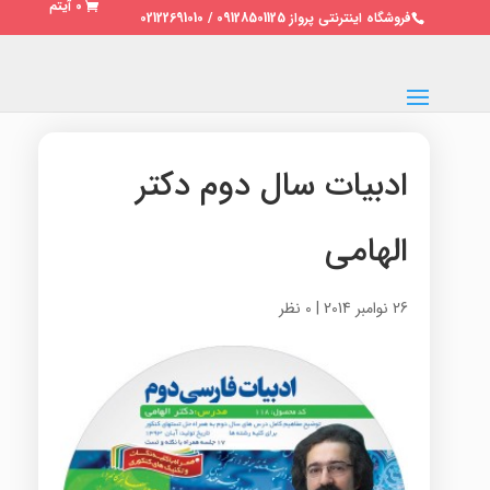
0 آیتم
فروشگاه اینترنتی پرواز 09128501125 / 02122691010
ادبیات سال دوم دکتر
الهامی
26 نوامبر 2014
|
0 نظر