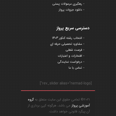
رهگیری مرسولات پستی
دانلود جزوات پرواز
دسترسی سریع پرواز
انتخاب رشته کنکور 1403
مشاوره تحصیلی حرفه ای
فرصت شغلی
افتخارات و اعتبارات
درخواست نمایندگی
تماس با ما
[rev_slider alias="nemad-logo"]
2021© تمامی حقوق این سایت متعلق به
گروه
آموزشی پرواز
می باشد، هرگونه کپی برداری از
آن پیگرد قانونی خواهد داشت.