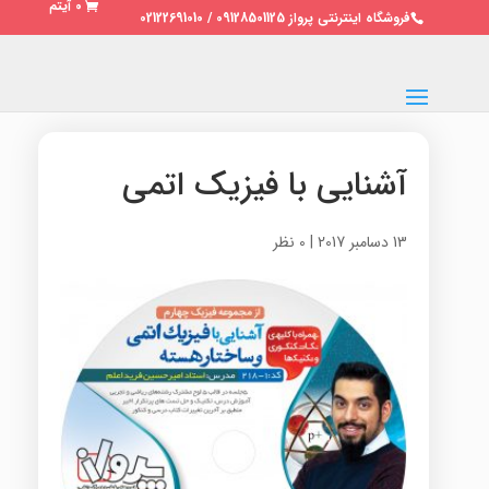
0 آیتم
فروشگاه اینترنتی پرواز 09128501125 / 02122691010
آشنایی با فیزیک اتمی
13 دسامبر 2017
|
0 نظر