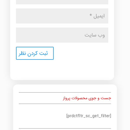
جست و جوی محصولات پرواز
[prdctfltr_sc_get_filter]