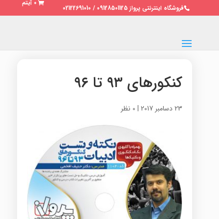
0 آیتم
فروشگاه اینترنتی پرواز 09128501125 / 02122691010
کنکورهای ۹۳ تا ۹۶
23 دسامبر 2017
|
0 نظر