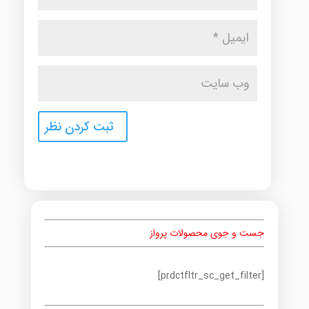
جست و جوی محصولات پرواز
[prdctfltr_sc_get_filter]