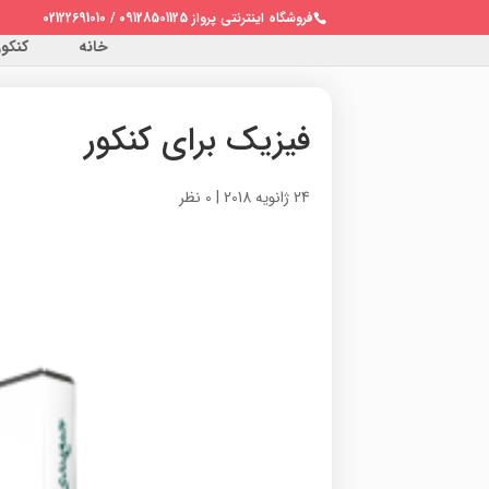
فروشگاه اینترنتی پرواز 09128501125 / 02122691010
خانه
کنکور 
فیزیک برای کنکور
24 ژانویه 2018
|
0 نظر