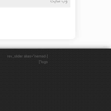
[rev_slider alias="nemad-
logo"]