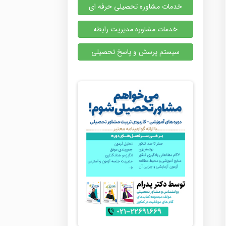
خدمات مشاوره تحصیلی حرفه ای
خدمات مشاوره مدیریت رابطه
سیستم پرسش و پاسخ تحصیلی