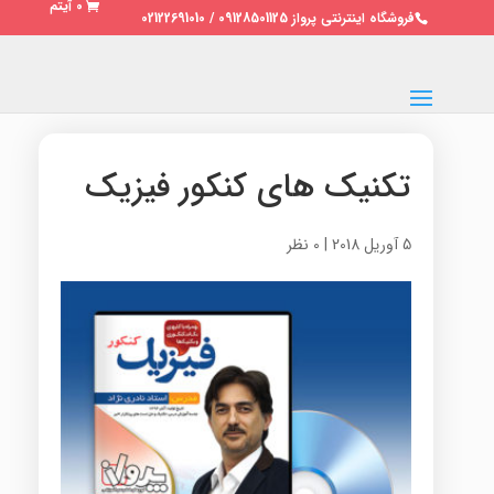
0 آیتم
فروشگاه اینترنتی پرواز 09128501125 / 02122691010
تکنیک های کنکور فیزیک
5 آوریل 2018
|
0 نظر