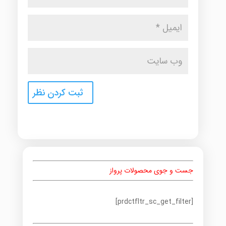
جست و جوی محصولات پرواز
[prdctfltr_sc_get_filter]