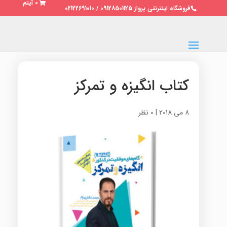
0 آیتم
فروشگاه اینترنتی پرواز 09128501125 / 02122691010
کتاب انگیزه و تمرکز
8 می 2018
|
0 نظر