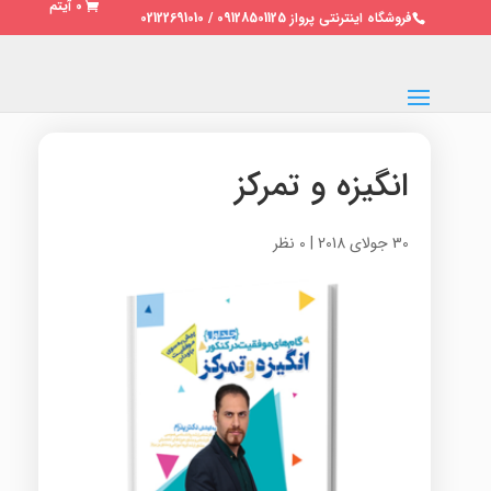
0 آیتم
فروشگاه اینترنتی پرواز 09128501125 / 02122691010
انگیزه و تمرکز
30 جولای 2018
|
0 نظر