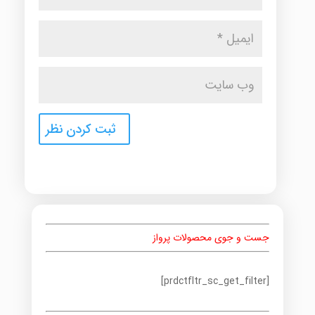
جست و جوی محصولات پرواز
[prdctfltr_sc_get_filter]