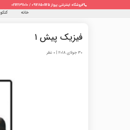
فروشگاه اینترنتی پرواز 09128501125 / 02122691010
خانه
کنکور 
فیزیک پیش ۱
30 جولای 2018
|
0 نظر