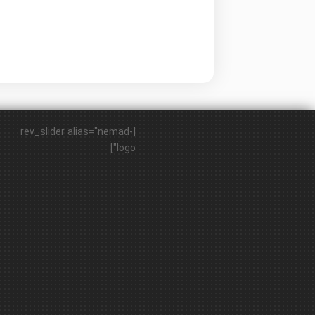
[rev_slider alias="nemad-
logo"]