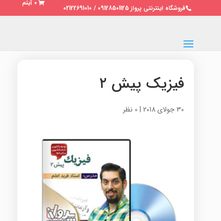
0 آیتم
فروشگاه اینترنتی پرواز 09128501125 / 02122691010
فیزیک پیش ۲
30 جولای 2018
|
0 نظر