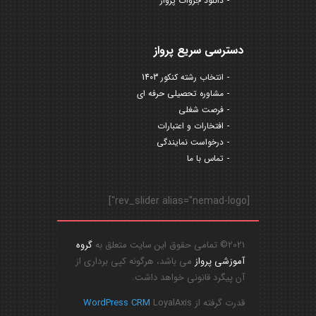
دانلود جزوات پرواز
دسترسی سریع پرواز
انتخاب رشته کنکور 1403
مشاوره تحصیلی حرفه ای
فرصت شغلی
افتخارات و اعتبارات
درخواست نمایندگی
تماس با ما
[rev_slider alias="nemad-logo"]
2021© تمامی حقوق این سایت متعلق به
گروه
آموزشی پرواز
می باشد، هرگونه کپی برداری از
آن پیگرد قانونی خواهد داشت.
قدرت گرفته از
LoyalAxis
WordPress CRM