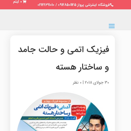
0 آیتم
فروشگاه اینترنتی پرواز 09128501125 / 02122691010
فیزیک اتمی و حالت جامد
و ساختار هسته
30 جولای 2018
|
0 نظر