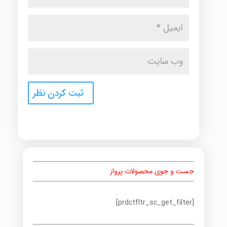
جست و جوی محصولات پرواز
[prdctfltr_sc_get_filter]