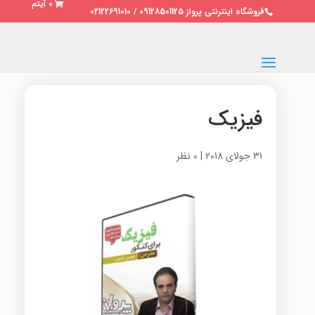
0 آیتم
فروشگاه اینترنتی پرواز 09128501125 / 02122691010
فیزیک
31 جولای 2018
|
0 نظر