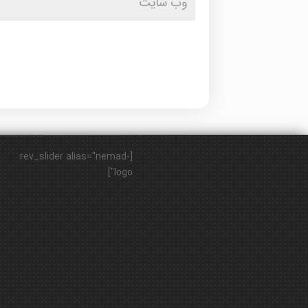
[rev_slider alias="nemad-
logo"]