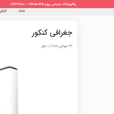
فروشگاه اینترنتی پرواز 09128501125 / 02122691010
خانه
کنکور 
جغرافی کنکور
31 جولای 2018
|
0 نظر