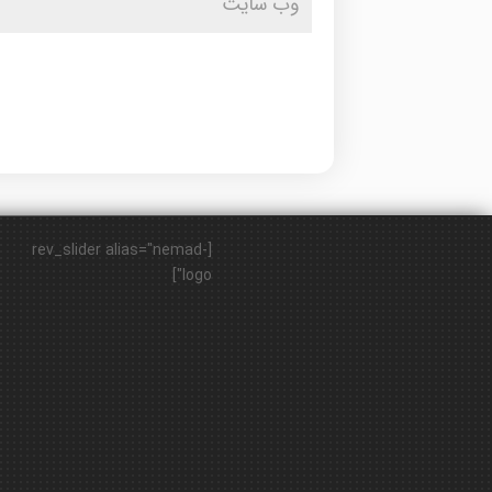
[rev_slider alias="nemad-
logo"]