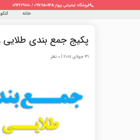
فروشگاه اینترنتی پرواز 09128501125 / 02122691010
خانه
کنکور 
پکیج جمع بندی طلایی ر
31 جولای 2018
|
0 نظر