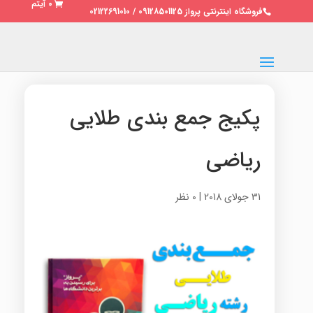
0 آیتم
فروشگاه اینترنتی پرواز 09128501125 / 02122691010
پکیج جمع بندی طلایی
ریاضی
31 جولای 2018
|
0 نظر