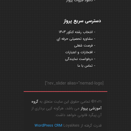
دانلود جزوات پرواز
دسترسی سریع پرواز
انتخاب رشته کنکور 1403
مشاوره تحصیلی حرفه ای
فرصت شغلی
افتخارات و اعتبارات
درخواست نمایندگی
تماس با ما
[rev_slider alias="nemad-logo"]
2021© تمامی حقوق این سایت متعلق به
گروه
آموزشی پرواز
می باشد، هرگونه کپی برداری از
آن پیگرد قانونی خواهد داشت.
قدرت گرفته از
LoyalAxis
WordPress CRM