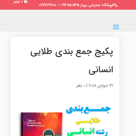
0 آیتم
فروشگاه اینترنتی پرواز 09128501125 / 02122691010
پکیج جمع بندی طلایی
انسانی
31 جولای 2018
|
0 نظر