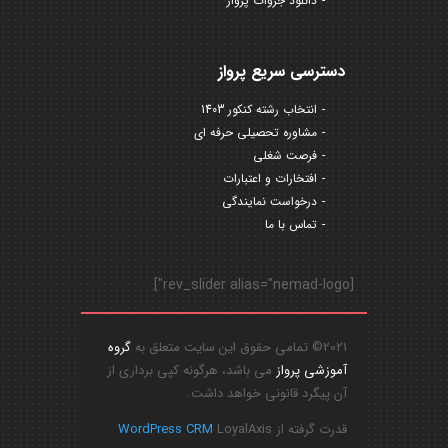
دانلود جزوات پرواز
دسترسی سریع پرواز
انتخاب رشته کنکور 1403
مشاوره تحصیلی حرفه ای
فرصت شغلی
افتخارات و اعتبارات
درخواست نمایندگی
تماس با ما
[rev_slider alias="nemad-logo"]
2021© تمامی حقوق این سایت متعلق به
گروه
آموزشی پرواز
می باشد، هرگونه کپی برداری از
آن پیگرد قانونی خواهد داشت.
قدرت گرفته از
LoyalAxis
WordPress CRM