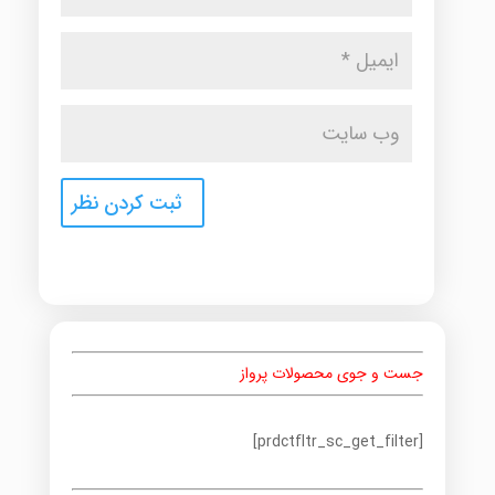
جست و جوی محصولات پرواز
[prdctfltr_sc_get_filter]