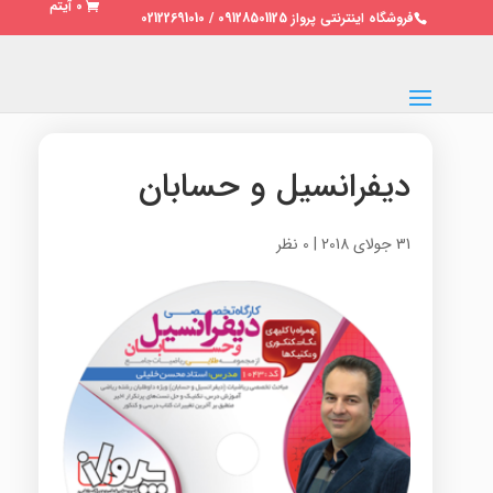
0 آیتم
فروشگاه اینترنتی پرواز 09128501125 / 02122691010
دیفرانسیل و حسابان
31 جولای 2018
|
0 نظر