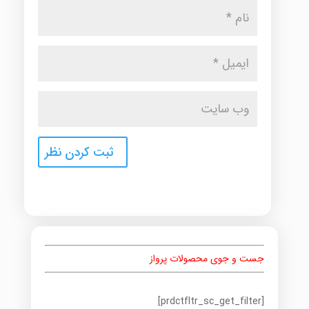
جست و جوی محصولات پرواز
[prdctfltr_sc_get_filter]