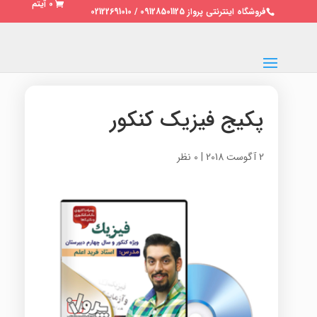
0 آیتم
فروشگاه اینترنتی پرواز 09128501125 / 02122691010
پکیج فیزیک کنکور
2 آگوست 2018
|
0 نظر