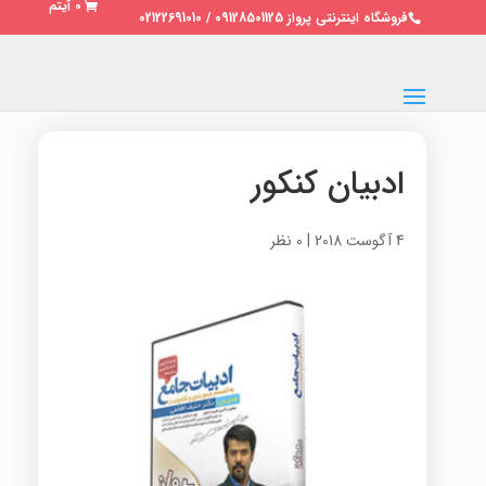
0 آیتم
فروشگاه اینترنتی پرواز 09128501125 / 02122691010
ادبیان کنکور
4 آگوست 2018
|
0 نظر