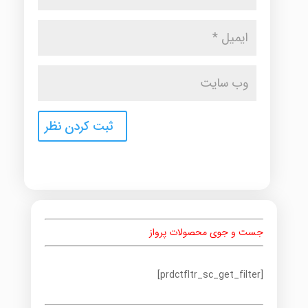
جست و جوی محصولات پرواز
[prdctfltr_sc_get_filter]