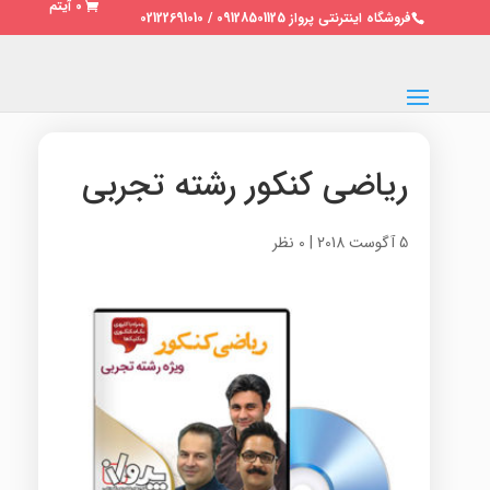
0 آیتم
فروشگاه اینترنتی پرواز 09128501125 / 02122691010
ریاضی کنکور رشته تجربی
5 آگوست 2018
|
0 نظر