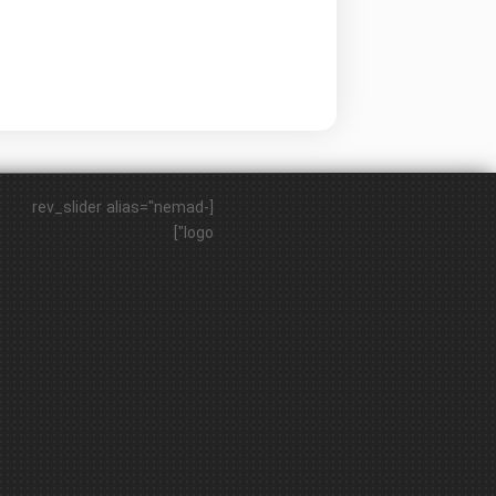
[rev_slider alias="nemad-
logo"]