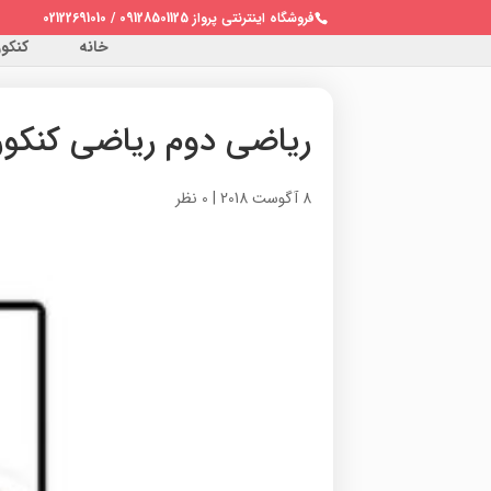
فروشگاه اینترنتی پرواز 09128501125 / 02122691010
خانه
کنکور 
ریاضی دوم ریاضی کنکور
8 آگوست 2018
|
0 نظر