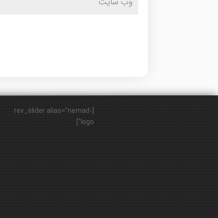
[rev_slider alias="nemad-
logo"]