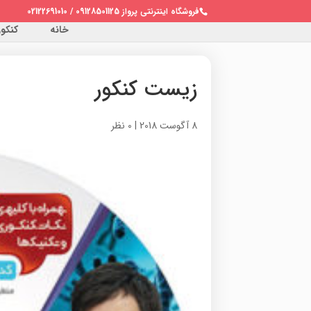
فروشگاه اینترنتی پرواز 09128501125 / 02122691010
خانه
کنکور 
زیست کنکور
8 آگوست 2018
|
0 نظر