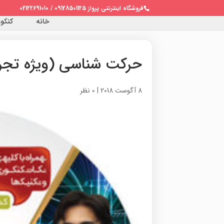
فروشگاه اینترنتی پرواز 09128501125 / 02122691010
خانه
کنکور 
حرکت شناسی (ویژه تجر
8 آگوست 2018
|
0 نظر