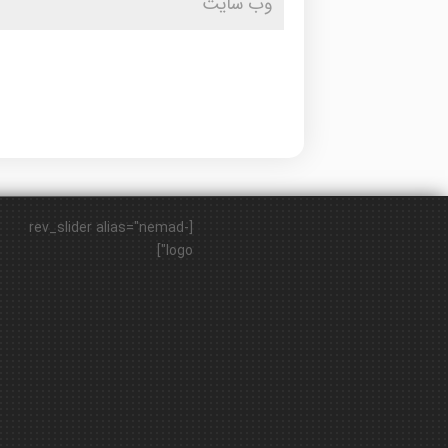
[rev_slider alias="nemad-
logo"]