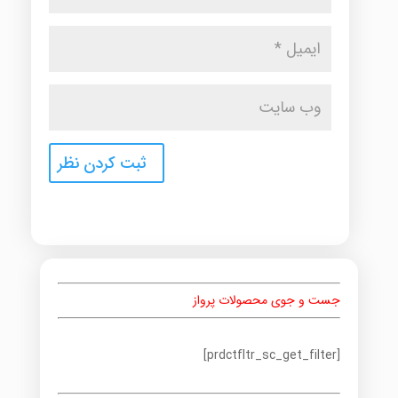
جست و جوی محصولات پرواز
[prdctfltr_sc_get_filter]