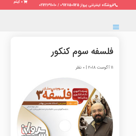
0 آیتم
فروشگاه اینترنتی پرواز 09128501125 / 02122691010
فلسفه سوم کنکور
11 آگوست 2018
|
0 نظر