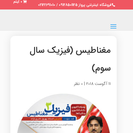
0 آیتم
فروشگاه اینترنتی پرواز 09128501125 / 02122691010
مغناطیس (فیزیک سال
سوم)
11 آگوست 2018
|
0 نظر