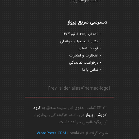
دانلود جزوات پرواز
دسترسی سریع پرواز
انتخاب رشته کنکور 1403
مشاوره تحصیلی حرفه ای
فرصت شغلی
افتخارات و اعتبارات
درخواست نمایندگی
تماس با ما
[rev_slider alias="nemad-logo"]
2021© تمامی حقوق این سایت متعلق به
گروه
آموزشی پرواز
می باشد، هرگونه کپی برداری از
آن پیگرد قانونی خواهد داشت.
قدرت گرفته از
LoyalAxis
WordPress CRM