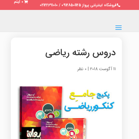
0 آیتم
فروشگاه اینترنتی پرواز 09128501125 / 02122691010
دروس رشته ریاضی
11 آگوست 2018
|
0 نظر