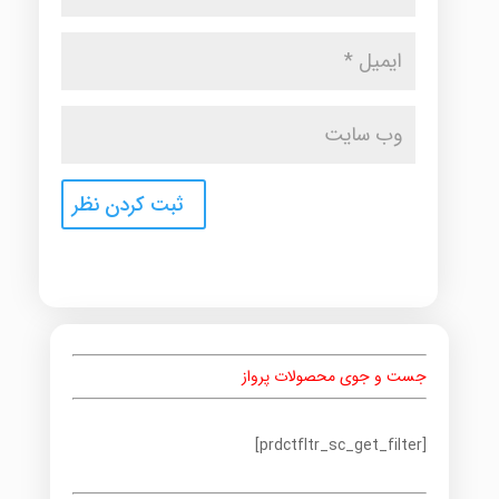
جست و جوی محصولات پرواز
[prdctfltr_sc_get_filter]