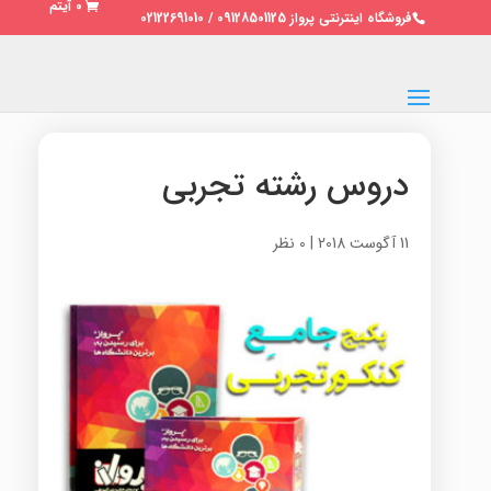
0 آیتم
فروشگاه اینترنتی پرواز 09128501125 / 02122691010
دروس رشته تجربی
11 آگوست 2018
|
0 نظر