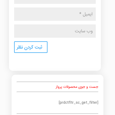
جست و جوی محصولات پرواز
[prdctfltr_sc_get_filter]