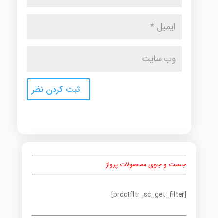
جست و جوی محصولات پرواز
[prdctfltr_sc_get_filter]