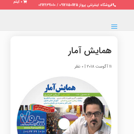
0 آیتم
فروشگاه اینترنتی پرواز 09128501125 / 02122691010
همایش آمار
11 آگوست 2018
|
0 نظر