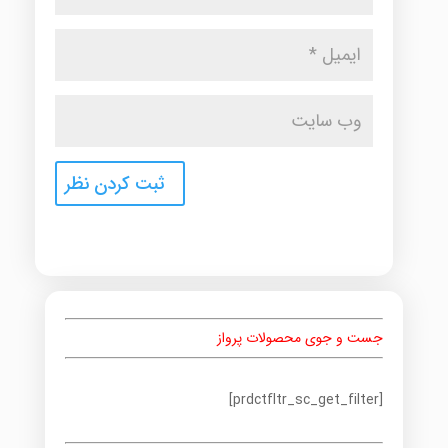
جست و جوی محصولات پرواز
[prdctfltr_sc_get_filter]