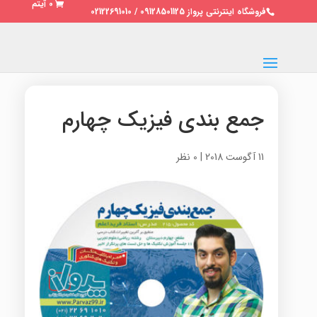
0 آیتم
فروشگاه اینترنتی پرواز 09128501125 / 02122691010
جمع بندی فیزیک چهارم
11 آگوست 2018
|
0 نظر