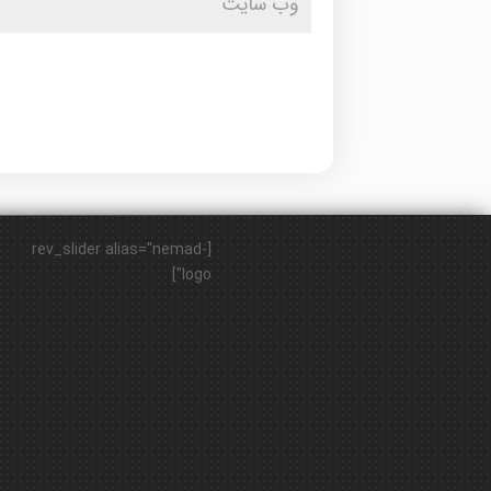
[rev_slider alias="nemad-
logo"]