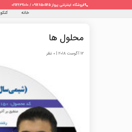
فروشگاه اینترنتی پرواز 09128501125 / 02122691010
خانه
کنکور 
محلول ها
12 آگوست 2018
|
0 نظر