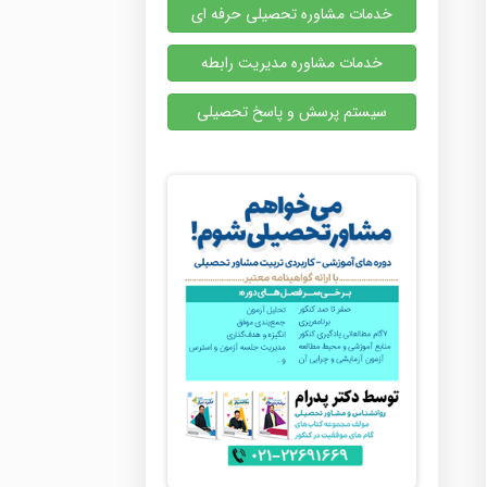
خدمات مشاوره تحصیلی حرفه ای
خدمات مشاوره مدیریت رابطه
سیستم پرسش و پاسخ تحصیلی