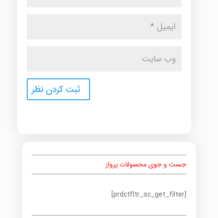
جست و جوی محصولات پرواز
[prdctfltr_sc_get_filter]