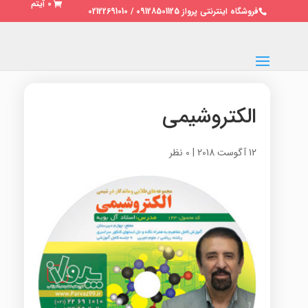
0 آیتم
فروشگاه اینترنتی پرواز 09128501125 / 02122691010
الکتروشیمی
12 آگوست 2018
|
0 نظر