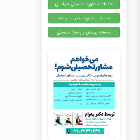
خدمات مشاوره تحصیلی حرفه ای
خدمات مشاوره مدیریت رابطه
سیستم پرسش و پاسخ تحصیلی