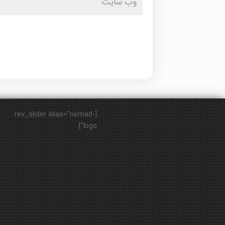
[rev_slider alias="nemad-
logo"]