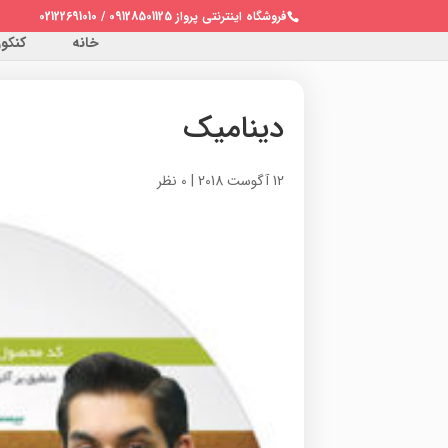
فروشگاه اینترنتی پرواز 09128501125 / 02122691010
خانه
کنکور 
دینامیک
12 آگوست 2018
|
0 نظر