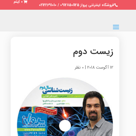
0 آیتم
فروشگاه اینترنتی پرواز 09128501125 / 02122691010
زیست دوم
12 آگوست 2018
|
0 نظر