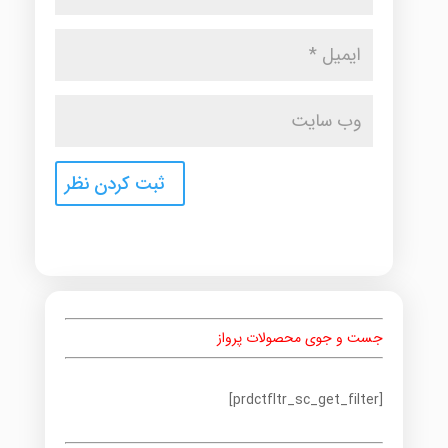
جست و جوی محصولات پرواز
[prdctfltr_sc_get_filter]