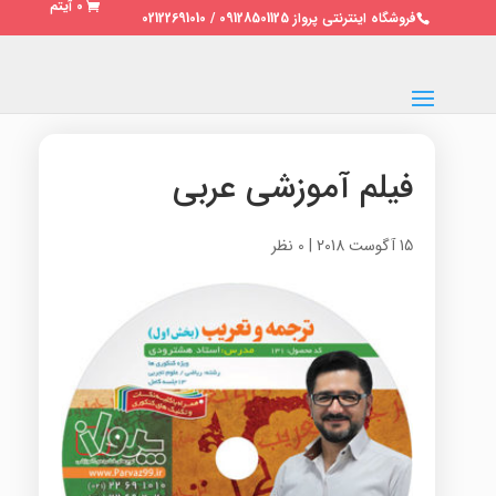
0 آیتم
فروشگاه اینترنتی پرواز 09128501125 / 02122691010
فیلم آموزشی عربی
15 آگوست 2018
|
0 نظر