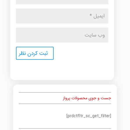
جست و جوی محصولات پرواز
[prdctfltr_sc_get_filter]