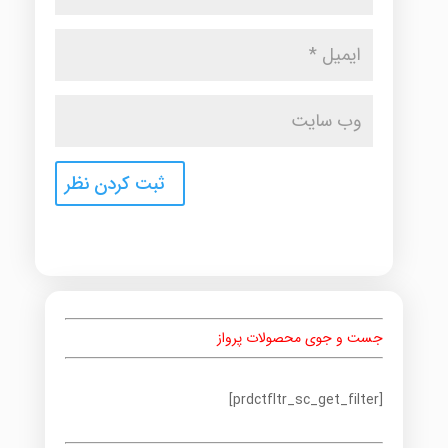
جست و جوی محصولات پرواز
[prdctfltr_sc_get_filter]