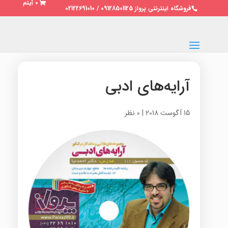
0 آیتم
فروشگاه اینترنتی پرواز 09128501125 / 02122691010
آرایه‌های ادبی
15 آگوست 2018
|
0 نظر