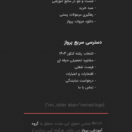
جست و جو در منابع آموزشی
سبد خرید
رهگیری مرسولات پستی
دانلود جزوات پرواز
دسترسی سریع پرواز
انتخاب رشته کنکور 1403
مشاوره تحصیلی حرفه ای
فرصت شغلی
افتخارات و اعتبارات
درخواست نمایندگی
تماس با ما
[rev_slider alias="nemad-logo"]
2021© تمامی حقوق این سایت متعلق به
گروه
آموزشی پرواز
می باشد، هرگونه کپی برداری از