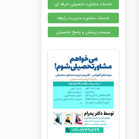
خدمات مشاوره تحصیلی حرفه ای
خدمات مشاوره مدیریت رابطه
سیستم پرسش و پاسخ تحصیلی