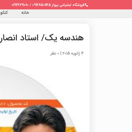
فروشگاه اینترنتی پرواز 09128501125 / 02122691010
خانه
کنکور 
هندسه یک/ استاد انصار
4 ژانویه 2015
|
0 نظر