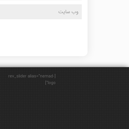
[rev_slider alias="nemad-
logo"]