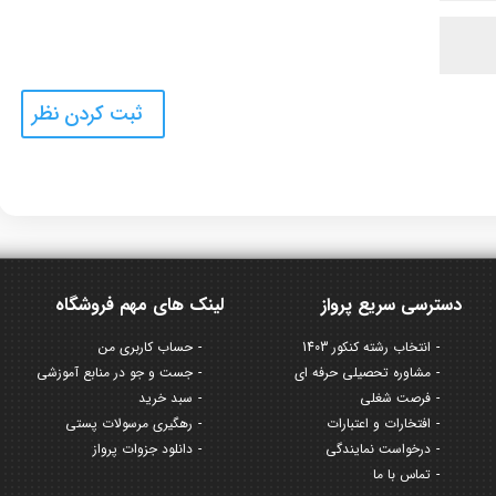
دسترسی سریع پرواز
لینک های مهم فروشگاه
انتخاب رشته کنکور 1403
حساب کاربری من
مشاوره تحصیلی حرفه ای
جست و جو در منابع آموزشی
فرصت شغلی
سبد خرید
افتخارات و اعتبارات
رهگیری مرسولات پستی
درخواست نمایندگی
دانلود جزوات پرواز
تماس با ما