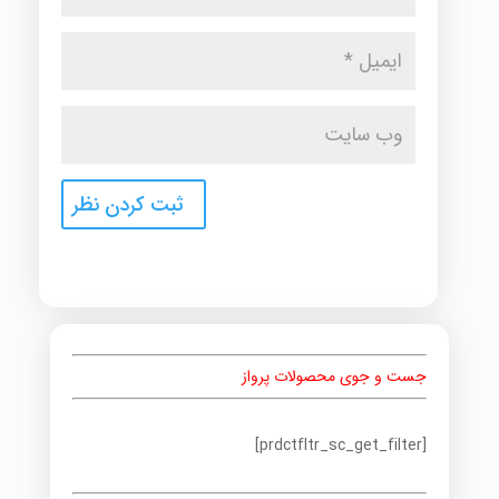
جست و جوی محصولات پرواز
[prdctfltr_sc_get_filter]