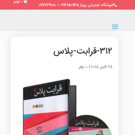
0 آیتم
فروشگاه اینترنتی پرواز 09128501125 / 02122691010
۳۱۲-قرابت-پلاس
28 اکتبر 2018
|
0 نظر