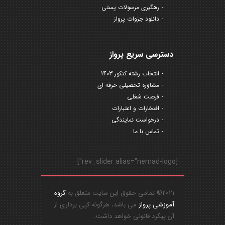
رهگیری مرسولات پستی
دانلود جزوات پرواز
دسترسی سریع پرواز
انتخاب رشته کنکور 1403
مشاوره تحصیلی حرفه ای
فرصت شغلی
افتخارات و اعتبارات
درخواست نمایندگی
تماس با ما
[rev_slider alias="nemad-logo"]
2021© تمامی حقوق این سایت متعلق به
گروه
آموزشی پرواز
می باشد، هرگونه کپی برداری از
آن پیگرد قانونی خواهد داشت.