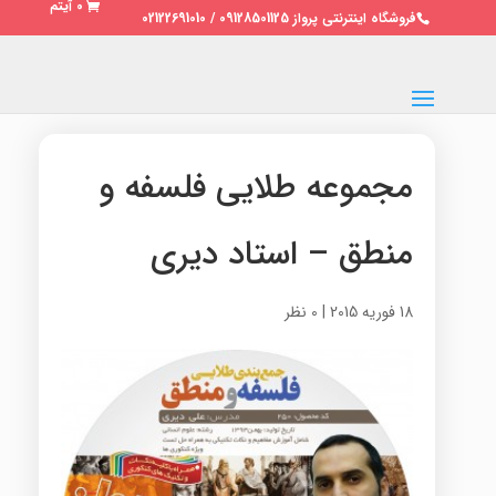
0 آیتم
فروشگاه اینترنتی پرواز 09128501125 / 02122691010
مجموعه طلایی فلسفه و
منطق – استاد دیری
18 فوریه 2015
|
0 نظر